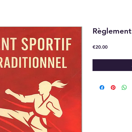
Règlement 
Price
€20.00