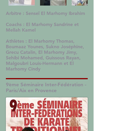
Arbitre : Senseï El Marhomy Ibrahim
Coachs : El Marhomy Sandrine et
Mellah Kamel
Athlètes : El Marhomy Thomas,
Boumaaz Younes, Sukno Joséphine,
Grecu Catalin, El Marhomy Jimy,
Sehibi Mohamed, Guissous Rayan,
Malgoubri Louis-Hermann et El
Marhomy Cindy
9ème Séminaire Inter-Fédération -
Paris/Aix en Provence