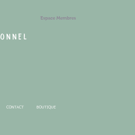
Espace Membres
CONTACT
BOUTIQUE