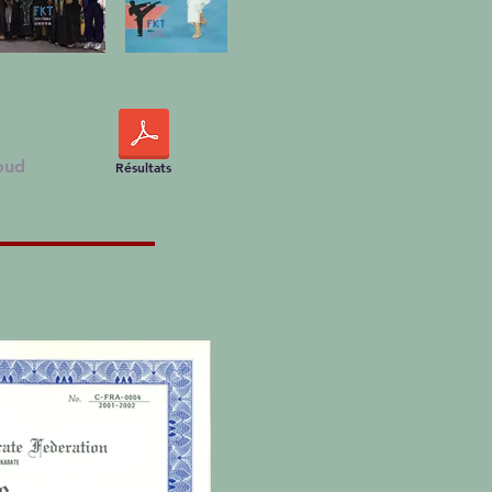
oud
Résultats