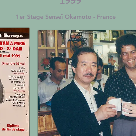
1999
1er Stage Senseï Okamoto - France